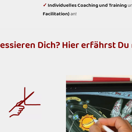
✓
Individuelles Coaching und Training
u
Facilitation)
an!
r
e
s
s
i
e
r
e
n
D
i
c
h
?
H
i
e
r
e
r
f
ä
h
r
s
t
D
u