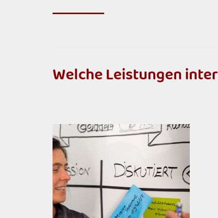
W
e
l
c
h
e
L
e
i
s
t
u
n
g
e
n
i
n
t
e