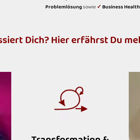
Problemlösung
sowie
✓
Business Healt
s
s
i
e
r
t
D
i
c
h
?
H
i
e
r
e
r
f
ä
h
r
s
t
D
u
m
e