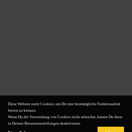
Informationen
Impressum
Teilnahme- und Zahlungsbedingungen
Hinweise zum Urheberrecht
Datenschutzerklärung
Datenschutzeinstellungen
Diese Website nutzt Cookies, um Dir eine bestmögliche Funktionalität
bieten zu können.
NEWS - frisch ge
MIX
t
Wenn Du die Verwendung von Cookies nicht wünschst, kannst Du diese
in Deinen Browsereinstellungen deaktivieren.
Visual Vita!